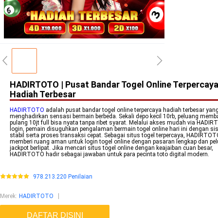
HADIRTOTO | Pusat Bandar Togel Online Terpercay
Hadiah Terbesar
HADIRTOTO
adalah pusat bandar togel online terpercaya hadiah terbesar yan
menghadirkan sensasi bermain berbeda. Sekali depo kecil 10rb, peluang mem
pulang 10jt full bisa nyata tanpa ribet syarat. Melalui akses mudah via HADI
login, pemain disuguhkan pengalaman bermain togel online hari ini dengan si
stabil serta proses transaksi cepat. Sebagai situs togel terpercaya, HADIRTO
memberi ruang aman untuk login togel online dengan pasaran lengkap dan pe
jackpot berlipat. Jika mencari situs togel online dengan keajaiban cuan besar,
HADIRTOTO hadir sebagai jawaban untuk para pecinta toto digital modern.
978.213.220 Penilaian
Merek
:
HADIRTOTO
DAFTAR DISINI